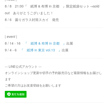
8 / 8 21:00『 紙博 & 布博 in 京都 』限定紙袋セット→sold
out ありがとうございました！
8 / 6 曇りガラス封筒スカイ 発売
| event |
8 / 14 - 16
『 紙博 & 布博 in 京都 』
出展
9 / 4 - 6
『 紙博 in 東京 vol.13 』
出展
--- LINE公式アカウント ---
オンラインショップ更新や切手の予約販売日など最新情報をお届けし
ます
ご希望の方はお友達登録をお願いします