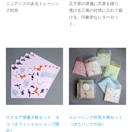
ニュアンスのあるトレーシン
正方形の便箋に言葉を綴り、
グ封筒
透ける三角の封筒に入れて届
ける、印象的なレターセッ
ト。
スクエア便箋５枚セット ネ
トレーシング封筒６柄セット
コ《オフィシャルショップ限
（ゆうパックのみ）
定》