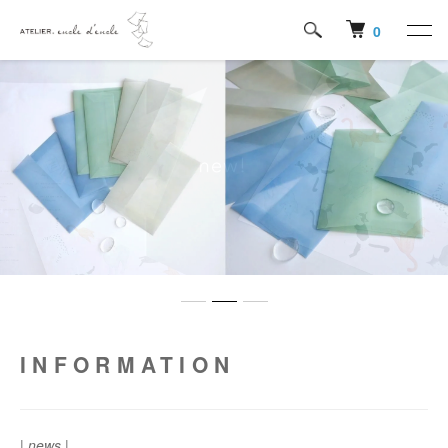
0
INFORMATION
| news |