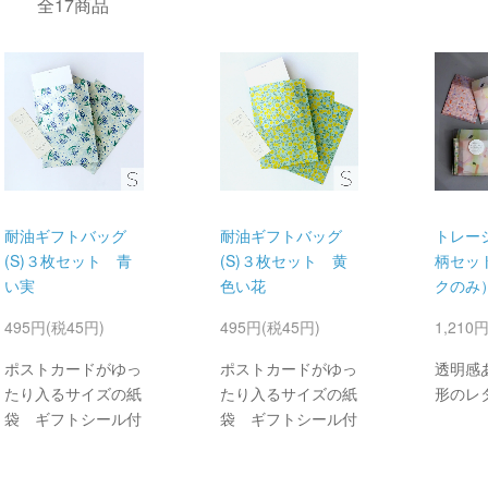
全17商品
耐油ギフトバッグ
耐油ギフトバッグ
トレー
(S)３枚セット 青
(S)３枚セット 黄
柄セッ
い実
色い花
クのみ
495円(税45円)
495円(税45円)
1,210
ポストカードがゆっ
ポストカードがゆっ
透明感
たり入るサイズの紙
たり入るサイズの紙
形のレ
袋 ギフトシール付
袋 ギフトシール付