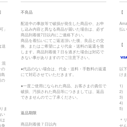
国
不良品
【 
配送中の事故等で破損が発生した商品や、お申
Am
可」
し込み内容と異なる商品が届いた場合は、必ず
払
商品到着後7日以内にご連絡下さい。
商品を着払いにてご返送頂いた後、良品との交
【
は送
換、またはご希望により代金・送料の返還を致
します。商品到着後７日を過ぎた場合は対応で
きない事がありますのでご注意下さい。
。混
その
●代品のない場合は、代金・送料・手数料の返還
以
離島
にて対応させていただきます。
け
日の
●一度ご使用になられた商品、お客さまの責任で
1) 
破損、汚損された商品等につきましては、返品
2)
できませんのでご了承ください。
3) 
4)
りま
5)
返品期限
負い
時は
＊
商品到着後７日以内
自身
せ