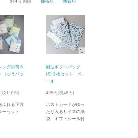
おすすめ順
価格順
新着順
シング封筒６
耐油ギフトバッグ
ト（ゆうパッ
(S)３枚セット ペ
）
ール
円(税110円)
495円(税45円)
あふれる正方
ポストカードがゆっ
ターセット
たり入るサイズの紙
袋 ギフトシール付