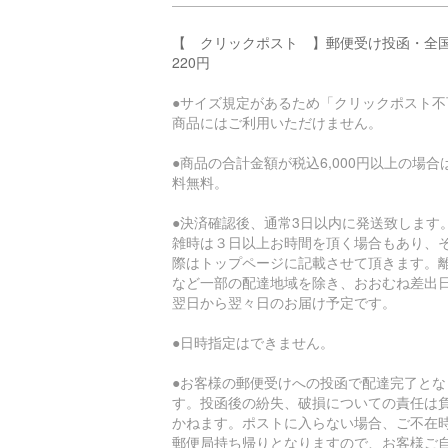
【 クリックポスト 】郵便受け投函・全
220円
●サイズ規定があるため「クリックポスト不
商品にはご利用いただけません。
●商品の合計金額が税込6,000円以上の場合
料無料。
●決済確認後、通常3日以内に発送致します
雑時は３日以上お時間を頂く場合もあり、
際はトップページに記載させて頂きます。
など一部の配達地域を除き、おおむね差出
翌日から翌々日のお届け予定です。
●日時指定はできません。
●お客様の郵便受けへの投函で配達完了とな
す。投函後の紛失、破損についての責任は
かねます。ポストに入らない場合、ご不在
郵便局持ち帰りとなりますので、お客様ご