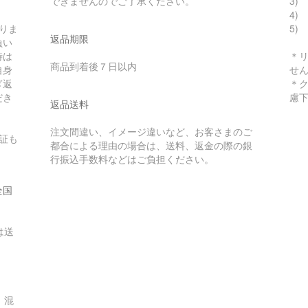
できませんのでご了承ください。
3) 
4)
りま
5)
返品期限
負い
時は
＊
商品到着後７日以内
自身
せ
ぎ返
＊
だき
慮
返品送料
注文間違い、イメージ違いなど、お客さまのご
証も
都合による理由の場合は、送料、返金の際の銀
行振込手数料などはご負担ください。
全国
は送
。混