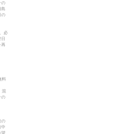
その
離島
日の
、必
管日
を再
無料
。混
その
後の
前中
希望