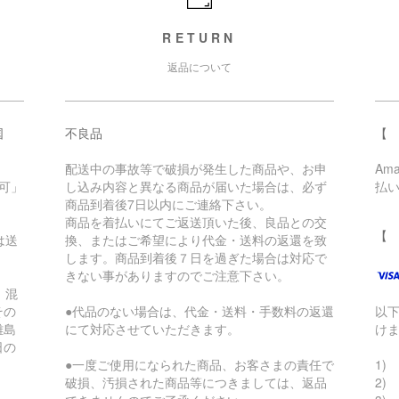
RETURN
返品について
国
不良品
【 
配送中の事故等で破損が発生した商品や、お申
Am
可」
し込み内容と異なる商品が届いた場合は、必ず
払
商品到着後7日以内にご連絡下さい。
商品を着払いにてご返送頂いた後、良品との交
【
は送
換、またはご希望により代金・送料の返還を致
します。商品到着後７日を過ぎた場合は対応で
きない事がありますのでご注意下さい。
。混
その
●代品のない場合は、代金・送料・手数料の返還
以
離島
にて対応させていただきます。
け
日の
●一度ご使用になられた商品、お客さまの責任で
1) 
破損、汚損された商品等につきましては、返品
2)