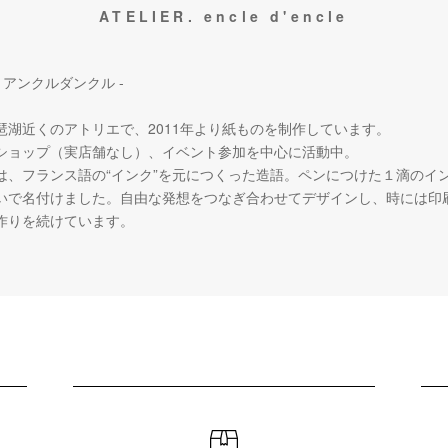
ATELIER. encle d'encle
 アンクルダンクル -
琶湖近くのアトリエで、2011年より紙ものを制作しています。
ショップ（実店舗なし）、イベント参加を中心に活動中。
は、フランス語の“インク”を元につくった造語。ペンにつけた１滴のイ
いで名付けました。自由な発想をつなぎ合わせてデザインし、時には印
作りを続けています。