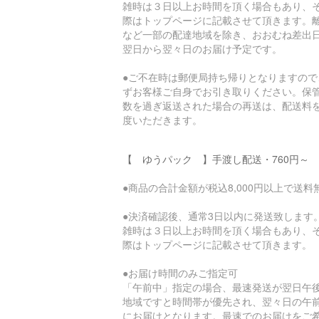
雑時は３日以上お時間を頂く場合もあり、
際はトップページに記載させて頂きます。
など一部の配達地域を除き、おおむね差出
翌日から翌々日のお届け予定です。
●ご不在時は郵便局持ち帰りとなりますので
ずお客様ご自身でお引き取りください。保
数を過ぎ返送された場合の再送は、配送料
度いただきます。
【 ゆうパック 】手渡し配送・760円～
●商品の合計金額が税込8,000円以上で送料
●決済確認後、通常3日以内に発送致します
雑時は３日以上お時間を頂く場合もあり、
際はトップページに記載させて頂きます。
●お届け時間のみご指定可
「午前中」指定の場合、最速発送が翌日午
地域ですと時間帯が優先され、翌々日の午
にお届けとなります。最速でのお届けをご