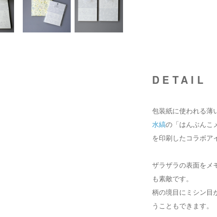
DETAIL
包装紙に使われる薄
水縞
の「はんぶんこ
を印刷したコラボア
ザラザラの表面をメ
も素敵です。
柄の境目にミシン目
うこともできます。