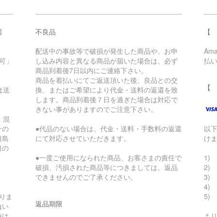
国
不良品
【 
配送中の事故等で破損が発生した商品や、お申
Am
可」
し込み内容と異なる商品が届いた場合は、必ず
払
商品到着後7日以内にご連絡下さい。
商品を着払いにてご返送頂いた後、良品との交
【
は送
換、またはご希望により代金・送料の返還を致
します。商品到着後７日を過ぎた場合は対応で
きない事がありますのでご注意下さい。
。混
その
●代品のない場合は、代金・送料・手数料の返還
以
離島
にて対応させていただきます。
け
日の
●一度ご使用になられた商品、お客さまの責任で
1) 
破損、汚損された商品等につきましては、返品
2)
できませんのでご了承ください。
3) 
4)
りま
5)
返品期限
負い
時は
＊