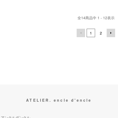
全
14
商品中
1 - 12
表示
1
2
ATELIER. encle d'encle
 アンクルダンクル -