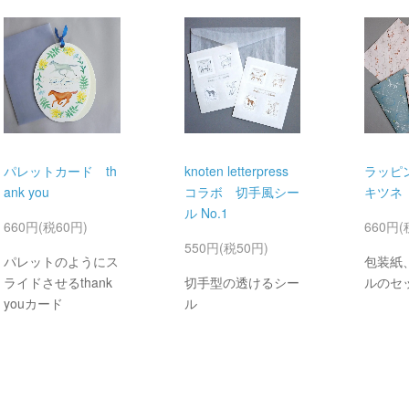
パレットカード th
knoten letterpress
ラッピ
ank you
コラボ 切手風シー
キツネ
ル No.1
660円(税60円)
660円(
550円(税50円)
パレットのようにス
包装紙
ライドさせるthank
切手型の透けるシー
ルのセ
youカード
ル