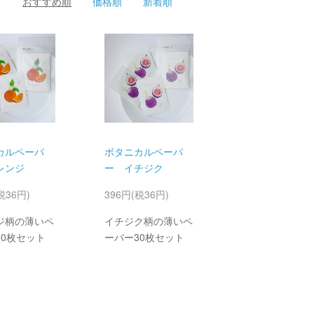
おすすめ順
価格順
新着順
カルペーパ
ボタニカルペーパ
レンジ
ー イチジク
税36円)
396円(税36円)
ジ柄の薄いペ
イチジク柄の薄いペ
30枚セット
ーバー30枚セット