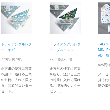
トライアングルレタ
トライアングルレタ
TAG ST
ー ヤギ
ー ブルーメン
MINI E
AD 野
770円(税70円)
770円(税70円)
825円(
正方形の便箋に言葉
正方形の便箋に言葉
を綴り、透ける三角
を綴り、透ける三角
メッセ
の封筒に入れて届け
の封筒に入れて届け
折るだ
る、印象的なレター
る、印象的なレター
紙の出
セット。
セット。