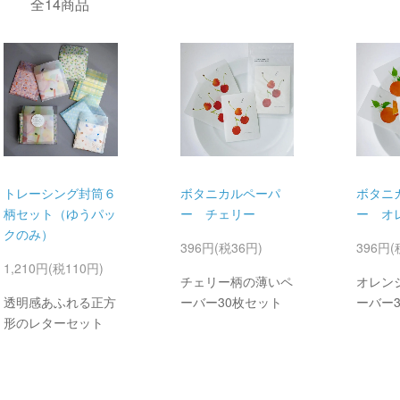
全14商品
トレーシング封筒６
ボタニカルペーパ
ボタニ
柄セット（ゆうパッ
ー チェリー
ー オ
クのみ）
396円(税36円)
396円(
1,210円(税110円)
チェリー柄の薄いペ
オレン
透明感あふれる正方
ーバー30枚セット
ーバー
形のレターセット