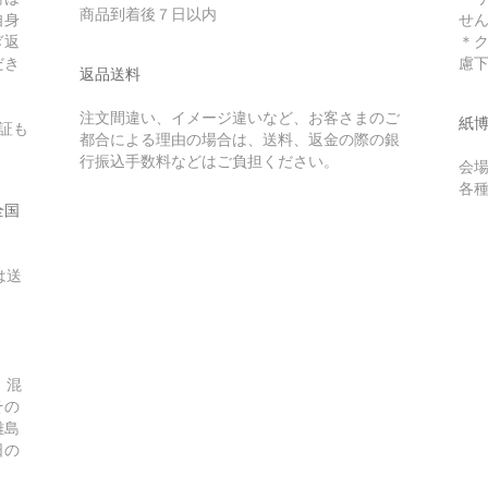
商品到着後７日以内
自身
せ
ぎ返
＊
だき
慮
返品送料
注文間違い、イメージ違いなど、お客さまのご
紙
証も
都合による理由の場合は、送料、返金の際の銀
行振込手数料などはご負担ください。
会
各
全国
は送
。混
その
離島
日の