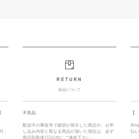
RETURN
返品について
国
不良品
【 
配送中の事故等で破損が発生した商品や、お申
Am
可」
し込み内容と異なる商品が届いた場合は、必ず
払
商品到着後7日以内にご連絡下さい。