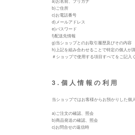
a)お名前、フリガナ
b)ご住所
c)お電話番号
d)メールアドレス
e)パスワード
f)配送先情報
g)当ショップとのお取引履歴及びその内容
h)上記を組み合わせることで特定の個人が
＃ショップで使用する項目すべてをご記入
3.個人情報の利用
当ショップではお客様からお預かりした個
a)ご注文の確認、照会
b)商品発送の確認、照会
c)お問合せの返信時