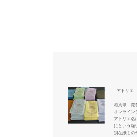
- アトリエ
滋賀県 琵
オンライン
アトリエ名
にという願
別な紙もの